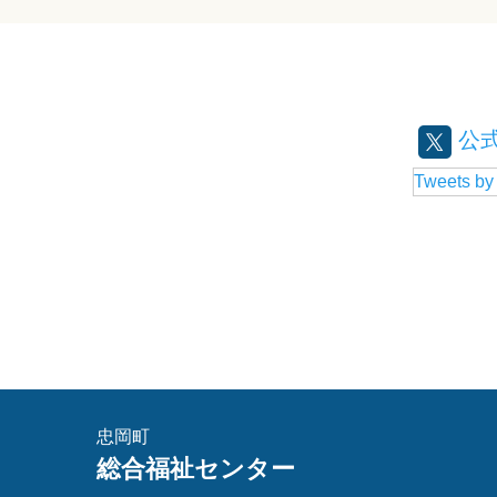
公式
Tweets b
忠岡町
総合福祉センター